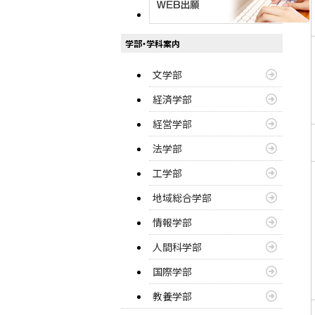
学部・学科案内
文学部
経済学部
経営学部
法学部
工学部
地域総合学部
情報学部
人間科学部
国際学部
教養学部