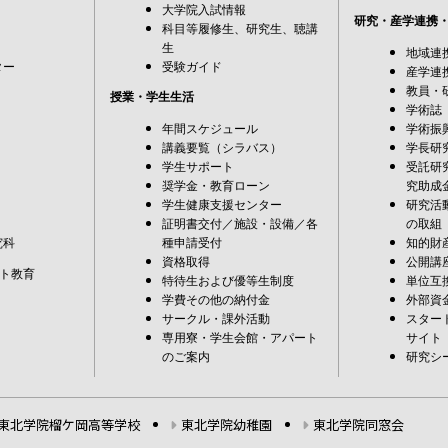
大学院入試情報
研究・産学連携
科目等履修生、研究生、聴講
生
地域連
ター
受験ガイド
産学連
教員・
授業・学生生活
学術誌
年間スケジュール
学術振
講義要覧（シラバス）
学長研
学生サポート
受託研
奨学金・教育ローン
究助成
学生健康支援センター
研究活
証明書交付／施設・設備／各
の取組
究科
種申請受付
知的財
資格取得
公開講
ト教育
特待生および優等生制度
単位互
学費その他の納付金
外部資
サークル・課外活動
スター
専用寮・学生会館・アパート
サイト
のご案内
研究シ
東北学院榴ケ岡高等学校
東北学院幼稚園
東北学院同窓会