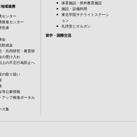
体育施設・郊外教育施設
・地域連携
施設・設備利用
東北学院サテライトステーシ
携センター
ョン
携推進センター
礼拝堂とオルガン
研究者
留学・国際交流
興会
究助成金
究・共同研究・教育研
金の受け入れ
動上の不正行為防止へ
産の取り扱い
座
換
金等公募情報
トアップ推進ポータル
ーズ集