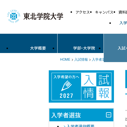
アクセス
キャンパス
資料
入
大学概要
学部・大学院
入試
HOME
入試情報
入学者選抜
WEB出
入学者選抜
入学者選抜概要