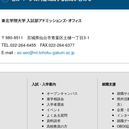
東北学院大学 入試部アドミッションズ・オフィス
〒980-8511 宮城県仙台市青葉区土樋一丁目3-1
TEL.022-264-6455 FAX.022-264-6377
E-mail：
ao-sec@ml.tohoku-gakuin.ac.jp
入試・入学案内
就職支援
オープンキャンパス
就職サ
進学相談会
県外活
入学者選抜
京）
イベント
企業・
よくある質問
インタ
資料請求
就職デ
高校教員の方
OBOG