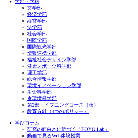
学部・学科
文学部
経済学部
経営学部
法学部
社会学部
国際学部
国際観光学部
情報連携学部
福祉社会デザイン学部
健康スポーツ科学部
理工学部
総合情報学部
環境イノベーション学部
生命科学部
食環境科学部
第2部・イブニングコース（夜）
教育方針（3つのポリシー）
学びコラム
研究の面白さに近づく「TOYO Lab」
動画で見るWeb体験授業