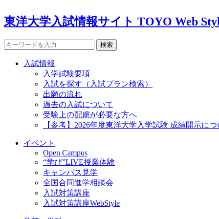
東洋大学入試情報サイト TOYO Web Styl
検索
入試情報
入学試験要項
入試を探す（入試プラン検索）
出願の流れ
過去の入試について
受験上の配慮が必要な方へ
【参考】2026年度東洋大学入学試験 成績開示につ
イベント
Open Campus
“学び”LIVE授業体験
キャンパス見学
全国合同進学相談会
入試対策講座
入試対策講座WebStyle