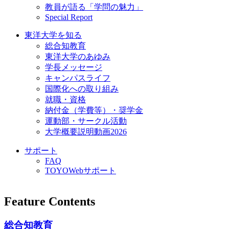
教員が語る「学問の魅力」
Special Report
東洋大学を知る
総合知教育
東洋大学のあゆみ
学長メッセージ
キャンパスライフ
国際化への取り組み
就職・資格
納付金（学費等）・奨学金
運動部・サークル活動
大学概要説明動画2026
サポート
FAQ
TOYOWebサポート
Feature Contents
総合知教育