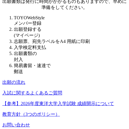
出願書類は発行に時間がかかるものもありますので、早めに
準備をしてください。
TOYOWebStyle
メンバー登録
出願登録する
(マイページ)
志願票、宛先ラベルをA4 用紙に印刷
入学検定料支払
出願書類の
封入
簡易書留・速達で
郵送
出願の流れ
入試に関するよくあるご質問
【参考】2026年度東洋大学入学試験 成績開示について
教育方針（3つのポリシー）
お問い合わせ