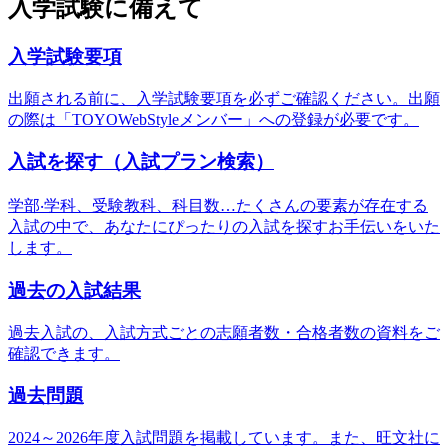
入学試験に備えて
入学試験要項
出願される前に、⼊学試験要項を必ずご確認ください。出願
の際は「TOYOWebStyleメンバー」への登録が必要です。
入試を探す（入試プラン検索）
学部‧学科、受験教科、科⽬数…たくさんの要素が存在する
⼊試の中で、あなたにぴったりの⼊試を探すお⼿伝いをいた
します。
過去の入試結果
過去入試の、入試方式ごとの志願者数・合格者数の資料をご
確認できます。
過去問題
2024～2026年度入試問題を掲載しています。また、旺文社に