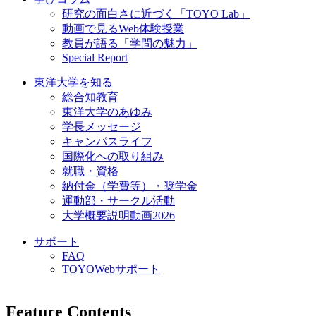
研究の面白さに近づく「TOYO Lab」
動画で見るWeb体験授業
教員が語る「学問の魅力」
Special Report
東洋大学を知る
総合知教育
東洋大学のあゆみ
学長メッセージ
キャンパスライフ
国際化への取り組み
就職・資格
納付金（学費等）・奨学金
運動部・サークル活動
大学概要説明動画2026
サポート
FAQ
TOYOWebサポート
Feature Contents