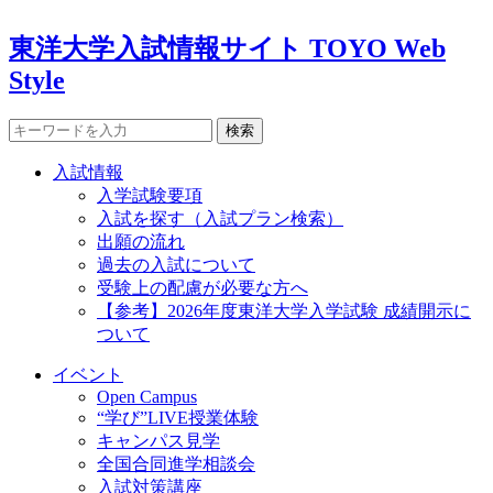
東洋大学入試情報サイト TOYO Web
Style
検索
入試情報
入学試験要項
入試を探す（入試プラン検索）
出願の流れ
過去の入試について
受験上の配慮が必要な方へ
【参考】2026年度東洋大学入学試験 成績開示に
ついて
イベント
Open Campus
“学び”LIVE授業体験
キャンパス見学
全国合同進学相談会
入試対策講座