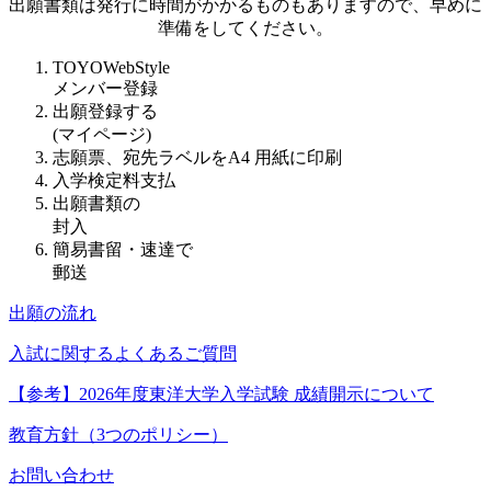
出願書類は発行に時間がかかるものもありますので、早めに
準備をしてください。
TOYOWebStyle
メンバー登録
出願登録する
(マイページ)
志願票、宛先ラベルをA4 用紙に印刷
入学検定料支払
出願書類の
封入
簡易書留・速達で
郵送
出願の流れ
入試に関するよくあるご質問
【参考】2026年度東洋大学入学試験 成績開示について
教育方針（3つのポリシー）
お問い合わせ