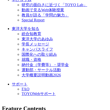
研究の面白さに近づく「TOYO Lab」
動画で見るWeb体験授業
教員が語る「学問の魅力」
Special Report
東洋大学を知る
総合知教育
東洋大学のあゆみ
学長メッセージ
キャンパスライフ
国際化への取り組み
就職・資格
納付金（学費等）・奨学金
運動部・サークル活動
大学概要説明動画2026
サポート
FAQ
TOYOWebサポート
Feature Contents