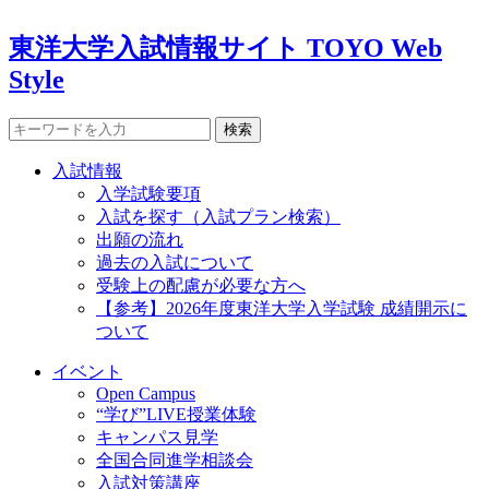
東洋大学入試情報サイト TOYO Web
Style
検索
入試情報
入学試験要項
入試を探す（入試プラン検索）
出願の流れ
過去の入試について
受験上の配慮が必要な方へ
【参考】2026年度東洋大学入学試験 成績開示に
ついて
イベント
Open Campus
“学び”LIVE授業体験
キャンパス見学
全国合同進学相談会
入試対策講座