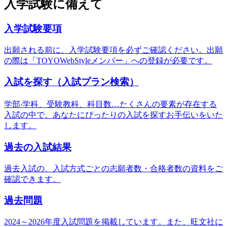
入学試験に備えて
入学試験要項
出願される前に、⼊学試験要項を必ずご確認ください。出願
の際は「TOYOWebStyleメンバー」への登録が必要です。
入試を探す（入試プラン検索）
学部‧学科、受験教科、科⽬数…たくさんの要素が存在する
⼊試の中で、あなたにぴったりの⼊試を探すお⼿伝いをいた
します。
過去の入試結果
過去入試の、入試方式ごとの志願者数・合格者数の資料をご
確認できます。
過去問題
2024～2026年度入試問題を掲載しています。また、旺文社に