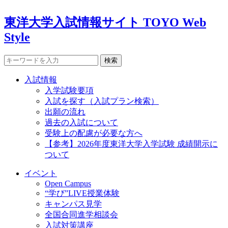
東洋大学入試情報サイト TOYO Web
Style
検索
入試情報
入学試験要項
入試を探す（入試プラン検索）
出願の流れ
過去の入試について
受験上の配慮が必要な方へ
【参考】2026年度東洋大学入学試験 成績開示に
ついて
イベント
Open Campus
“学び”LIVE授業体験
キャンパス見学
全国合同進学相談会
入試対策講座