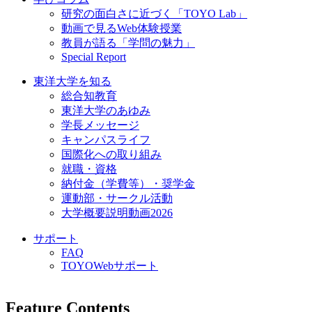
研究の面白さに近づく「TOYO Lab」
動画で見るWeb体験授業
教員が語る「学問の魅力」
Special Report
東洋大学を知る
総合知教育
東洋大学のあゆみ
学長メッセージ
キャンパスライフ
国際化への取り組み
就職・資格
納付金（学費等）・奨学金
運動部・サークル活動
大学概要説明動画2026
サポート
FAQ
TOYOWebサポート
Feature Contents