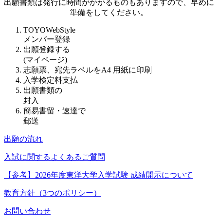
出願書類は発行に時間がかかるものもありますので、早めに
準備をしてください。
TOYOWebStyle
メンバー登録
出願登録する
(マイページ)
志願票、宛先ラベルをA4 用紙に印刷
入学検定料支払
出願書類の
封入
簡易書留・速達で
郵送
出願の流れ
入試に関するよくあるご質問
【参考】2026年度東洋大学入学試験 成績開示について
教育方針（3つのポリシー）
お問い合わせ