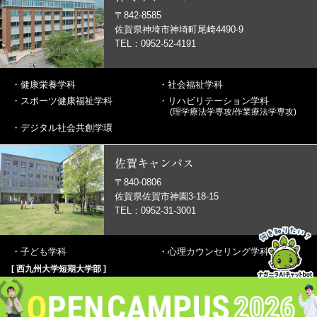
〒842-8585
佐賀県神埼市神埼町尾崎4490-9
TEL：0952-52-4191
・
健康栄養学科
・
社会福祉学科
・
スポーツ健康福祉学科
・
リハビリテーション学科
(理学療法学専攻/作業療法学専攻)
・
デジタル社会共創学環
佐賀キャンパス
〒840-0806
佐賀県佐賀市神園3-18-15
TEL：0952-31-3001
・
子ども学科
・
心理カウンセリング学科
[ 西九州大学短期大学部 ]
・
地域生活支援学科
・
幼児保育学科