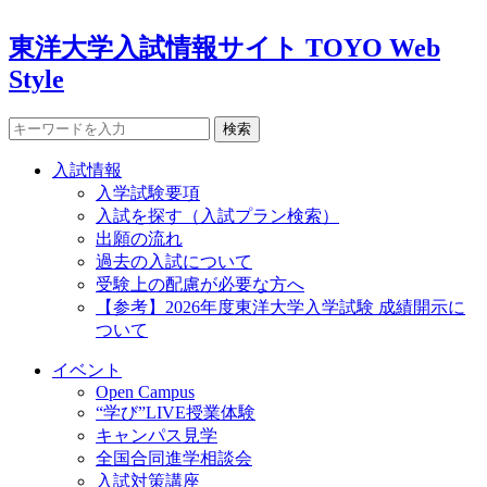
東洋大学入試情報サイト TOYO Web
Style
検索
入試情報
入学試験要項
入試を探す（入試プラン検索）
出願の流れ
過去の入試について
受験上の配慮が必要な方へ
【参考】2026年度東洋大学入学試験 成績開示に
ついて
イベント
Open Campus
“学び”LIVE授業体験
キャンパス見学
全国合同進学相談会
入試対策講座