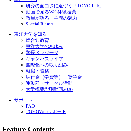
研究の面白さに近づく「TOYO Lab」
動画で見るWeb体験授業
教員が語る「学問の魅力」
Special Report
東洋大学を知る
総合知教育
東洋大学のあゆみ
学長メッセージ
キャンパスライフ
国際化への取り組み
就職・資格
納付金（学費等）・奨学金
運動部・サークル活動
大学概要説明動画2026
サポート
FAQ
TOYOWebサポート
Feature Contents