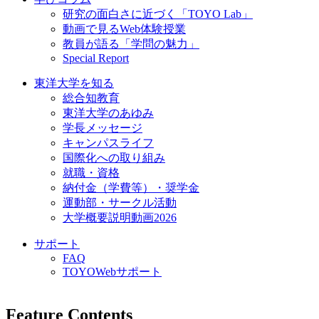
研究の面白さに近づく「TOYO Lab」
動画で見るWeb体験授業
教員が語る「学問の魅力」
Special Report
東洋大学を知る
総合知教育
東洋大学のあゆみ
学長メッセージ
キャンパスライフ
国際化への取り組み
就職・資格
納付金（学費等）・奨学金
運動部・サークル活動
大学概要説明動画2026
サポート
FAQ
TOYOWebサポート
Feature Contents