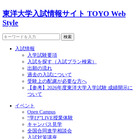
東洋大学入試情報サイト TOYO Web
Style
検索
入試情報
入学試験要項
入試を探す（入試プラン検索）
出願の流れ
過去の入試について
受験上の配慮が必要な方へ
【参考】2026年度東洋大学入学試験 成績開示に
ついて
イベント
Open Campus
“学び”LIVE授業体験
キャンパス見学
全国合同進学相談会
入試対策講座