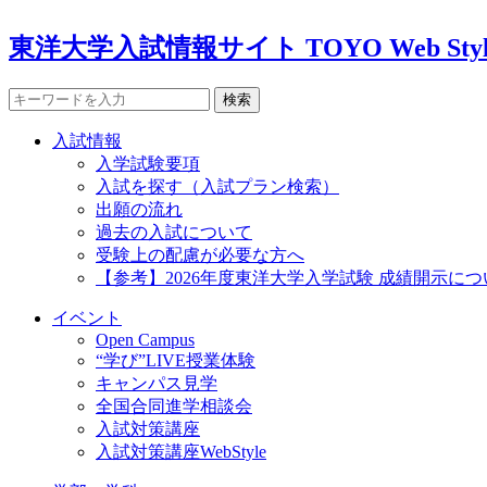
東洋大学入試情報サイト TOYO Web Styl
検索
入試情報
入学試験要項
入試を探す（入試プラン検索）
出願の流れ
過去の入試について
受験上の配慮が必要な方へ
【参考】2026年度東洋大学入学試験 成績開示につ
イベント
Open Campus
“学び”LIVE授業体験
キャンパス見学
全国合同進学相談会
入試対策講座
入試対策講座WebStyle