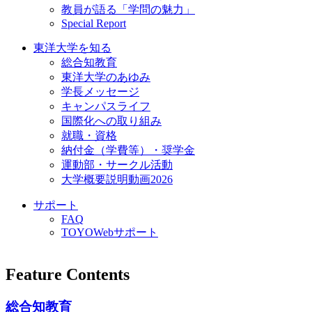
教員が語る「学問の魅力」
Special Report
東洋大学を知る
総合知教育
東洋大学のあゆみ
学長メッセージ
キャンパスライフ
国際化への取り組み
就職・資格
納付金（学費等）・奨学金
運動部・サークル活動
大学概要説明動画2026
サポート
FAQ
TOYOWebサポート
Feature Contents
総合知教育