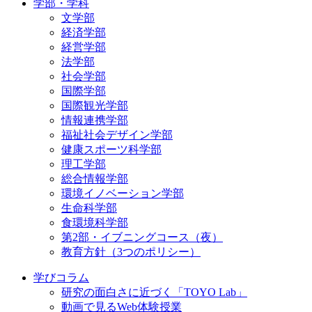
学部・学科
文学部
経済学部
経営学部
法学部
社会学部
国際学部
国際観光学部
情報連携学部
福祉社会デザイン学部
健康スポーツ科学部
理工学部
総合情報学部
環境イノベーション学部
生命科学部
食環境科学部
第2部・イブニングコース（夜）
教育方針（3つのポリシー）
学びコラム
研究の面白さに近づく「TOYO Lab」
動画で見るWeb体験授業