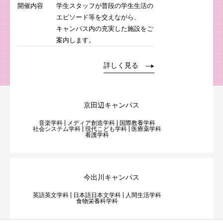
開催内容
学生スタッフが普段の学生生活の
エピソード等を交えながら、
キャンパス内の充実した施設をご
案内します。
詳しく見る
京田辺キャンパス
音楽学科
メディア創造学科
国際教養学科
社会システム学科
現代こども学科
医療薬学科
看護学科
今出川キャンパス
英語英文学科
日本語日本文学科
人間生活学科
食物栄養科学科