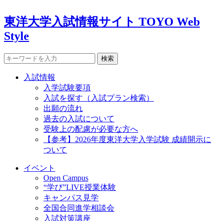
東洋大学入試情報サイト TOYO Web
Style
検索
入試情報
入学試験要項
入試を探す（入試プラン検索）
出願の流れ
過去の入試について
受験上の配慮が必要な方へ
【参考】2026年度東洋大学入学試験 成績開示に
ついて
イベント
Open Campus
“学び”LIVE授業体験
キャンパス見学
全国合同進学相談会
入試対策講座