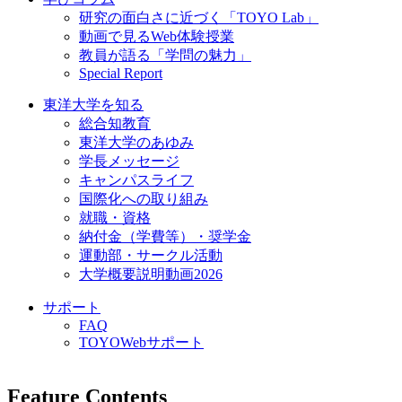
研究の面白さに近づく「TOYO Lab」
動画で見るWeb体験授業
教員が語る「学問の魅力」
Special Report
東洋大学を知る
総合知教育
東洋大学のあゆみ
学長メッセージ
キャンパスライフ
国際化への取り組み
就職・資格
納付金（学費等）・奨学金
運動部・サークル活動
大学概要説明動画2026
サポート
FAQ
TOYOWebサポート
Feature Contents