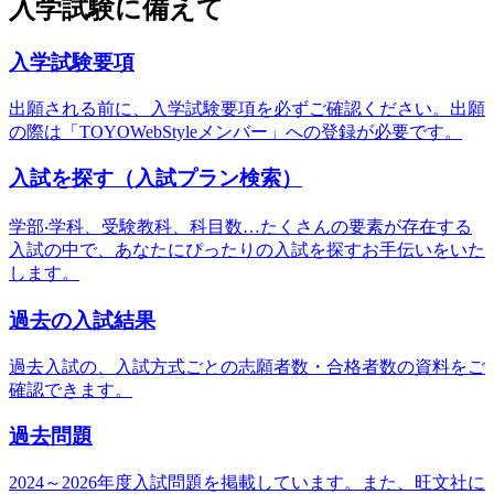
入学試験に備えて
入学試験要項
出願される前に、⼊学試験要項を必ずご確認ください。出願
の際は「TOYOWebStyleメンバー」への登録が必要です。
入試を探す（入試プラン検索）
学部‧学科、受験教科、科⽬数…たくさんの要素が存在する
⼊試の中で、あなたにぴったりの⼊試を探すお⼿伝いをいた
します。
過去の入試結果
過去入試の、入試方式ごとの志願者数・合格者数の資料をご
確認できます。
過去問題
2024～2026年度入試問題を掲載しています。また、旺文社に