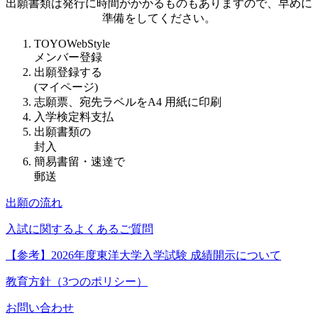
出願書類は発行に時間がかかるものもありますので、早めに
準備をしてください。
TOYOWebStyle
メンバー登録
出願登録する
(マイページ)
志願票、宛先ラベルをA4 用紙に印刷
入学検定料支払
出願書類の
封入
簡易書留・速達で
郵送
出願の流れ
入試に関するよくあるご質問
【参考】2026年度東洋大学入学試験 成績開示について
教育方針（3つのポリシー）
お問い合わせ