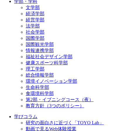
学部・学科
文学部
経済学部
経営学部
法学部
社会学部
国際学部
国際観光学部
情報連携学部
福祉社会デザイン学部
健康スポーツ科学部
理工学部
総合情報学部
環境イノベーション学部
生命科学部
食環境科学部
第2部・イブニングコース（夜）
教育方針（3つのポリシー）
学びコラム
研究の面白さに近づく「TOYO Lab」
動画で見るWeb体験授業