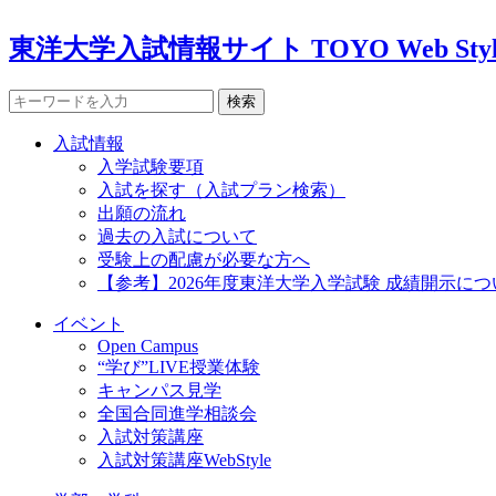
東洋大学入試情報サイト TOYO Web Styl
検索
入試情報
入学試験要項
入試を探す（入試プラン検索）
出願の流れ
過去の入試について
受験上の配慮が必要な方へ
【参考】2026年度東洋大学入学試験 成績開示につ
イベント
Open Campus
“学び”LIVE授業体験
キャンパス見学
全国合同進学相談会
入試対策講座
入試対策講座WebStyle