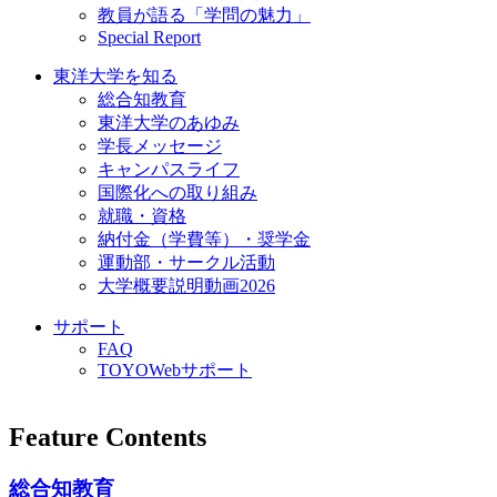
教員が語る「学問の魅力」
Special Report
東洋大学を知る
総合知教育
東洋大学のあゆみ
学長メッセージ
キャンパスライフ
国際化への取り組み
就職・資格
納付金（学費等）・奨学金
運動部・サークル活動
大学概要説明動画2026
サポート
FAQ
TOYOWebサポート
Feature Contents
総合知教育