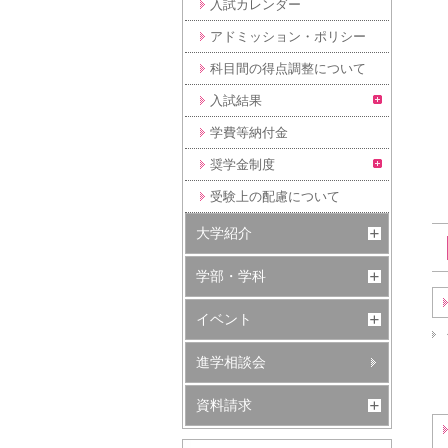
入試カレンダー
アドミッション・ポリシー
科目間の得点調整について
入試結果
学費等納付金
奨学金制度
受験上の配慮について
大学紹介
学部・学科
イベント
進学相談会
資料請求