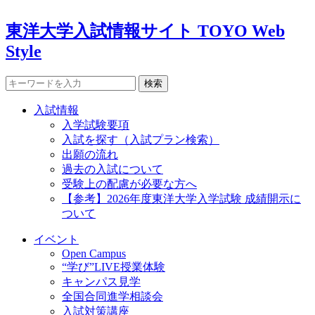
東洋大学入試情報サイト TOYO Web
Style
検索
入試情報
入学試験要項
入試を探す（入試プラン検索）
出願の流れ
過去の入試について
受験上の配慮が必要な方へ
【参考】2026年度東洋大学入学試験 成績開示に
ついて
イベント
Open Campus
“学び”LIVE授業体験
キャンパス見学
全国合同進学相談会
入試対策講座