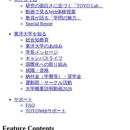
研究の面白さに近づく「TOYO Lab」
動画で見るWeb体験授業
教員が語る「学問の魅力」
Special Report
東洋大学を知る
総合知教育
東洋大学のあゆみ
学長メッセージ
キャンパスライフ
国際化への取り組み
就職・資格
納付金（学費等）・奨学金
運動部・サークル活動
大学概要説明動画2026
サポート
FAQ
TOYOWebサポート
Feature Contents