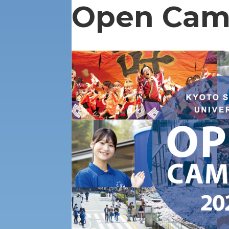
経済支援
Open Cam
社会安全・警察学研究所
進学相談会
保健管理センター
教職課程
人権センター
初年次教育
入学試験要項・出願書類
障害学生教育支援センター
植物科学研究センター
京都産業大学 × SDGs
生態系サービス研究センター
大学DX
受験に関する注意
KSU-EAP（正課外活動プログラム）