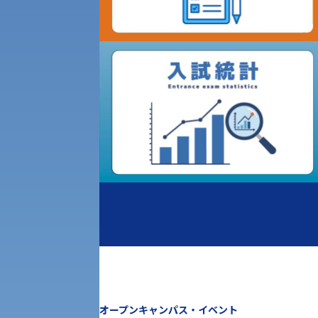
公募推薦入試
経営学部
一般選抜入試［中期日程］
現代社会学部
キャンパス・施設の見学について
共通テスト利用入試[前期][後期]
外国語学部
学生寮
専門学科等対象公募推薦入試
理学部
図書館
建学の精神
生命科学部
学章
科目等履修生・聴講生募集
法人組織
世界問題研究所
キャンパス見学会
オープンキャンパス・イベント