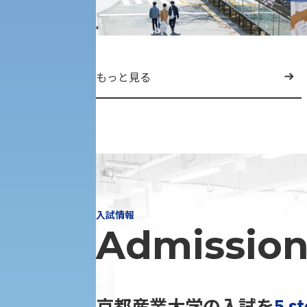
受験Q＆A
えの方へ 学外機関向け
外国人留学生の入学
もっと見る
入学手続き
修学支援制度の申請手続き
入試情報
Admission
京都産業大学の入試を
5 s