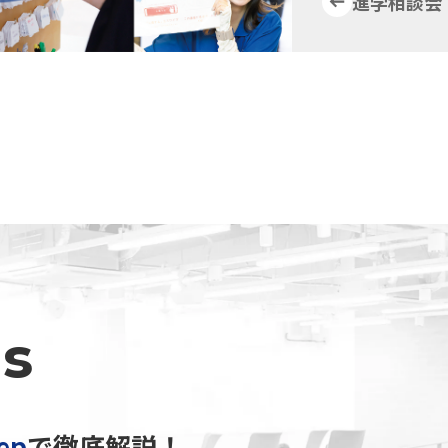
進学相談会
s
tep
で徹底解説！