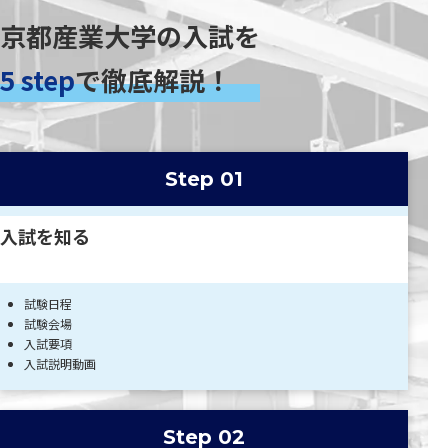
京都産業大学の入試を
5 step
で徹底解説！
Step 01
入試を知る
試験日程
試験会場
入試要項
入試説明動画
Step 02