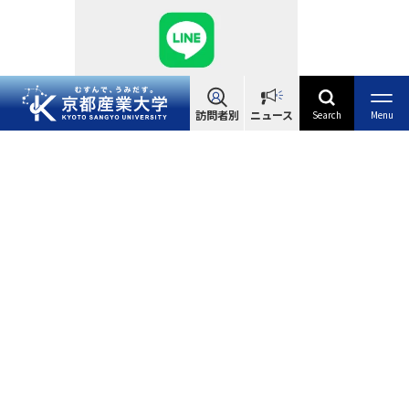
訪問者別
ニュース
Search
Menu
アクセ
資料請
お問い合
ス
求
わせ
ア
ク
セ
ス
Visitors
訪問者別
こちらのページも
高校生・入学希望の方
Me
ニュー
在学生の方
入
Adm