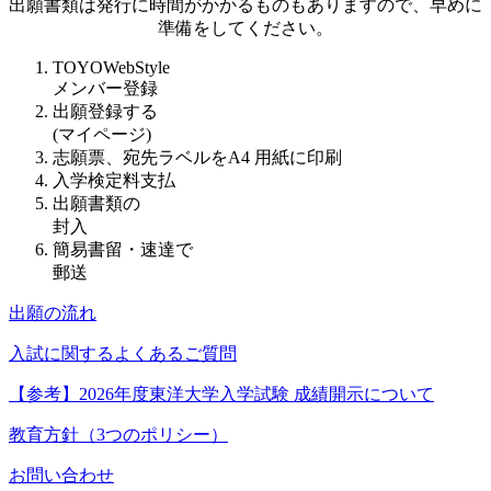
出願書類は発行に時間がかかるものもありますので、早めに
準備をしてください。
TOYOWebStyle
メンバー登録
出願登録する
(マイページ)
志願票、宛先ラベルをA4 用紙に印刷
入学検定料支払
出願書類の
封入
簡易書留・速達で
郵送
出願の流れ
入試に関するよくあるご質問
【参考】2026年度東洋大学入学試験 成績開示について
教育方針（3つのポリシー）
お問い合わせ