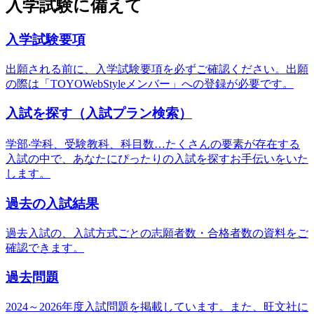
入学試験に備えて
入学試験要項
出願される前に、⼊学試験要項を必ずご確認ください。出願
の際は「TOYOWebStyleメンバー」への登録が必要です。
入試を探す（入試プラン検索）
学部‧学科、受験教科、科⽬数…たくさんの要素が存在する
⼊試の中で、あなたにぴったりの⼊試を探すお⼿伝いをいた
します。
過去の入試結果
過去入試の、入試方式ごとの志願者数・合格者数の資料をご
確認できます。
過去問題
2024～2026年度入試問題を掲載しています。また、旺文社に