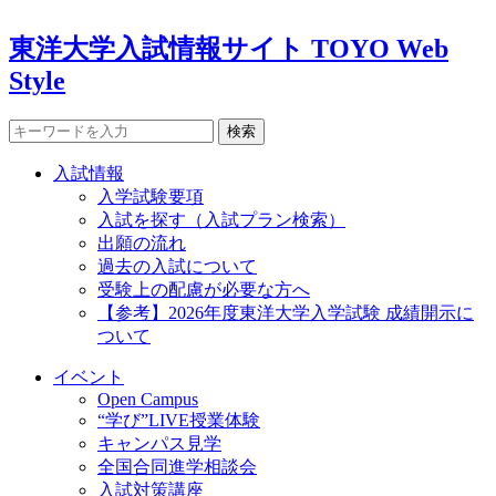
東洋大学入試情報サイト TOYO Web
Style
検索
入試情報
入学試験要項
入試を探す（入試プラン検索）
出願の流れ
過去の入試について
受験上の配慮が必要な方へ
【参考】2026年度東洋大学入学試験 成績開示に
ついて
イベント
Open Campus
“学び”LIVE授業体験
キャンパス見学
全国合同進学相談会
入試対策講座