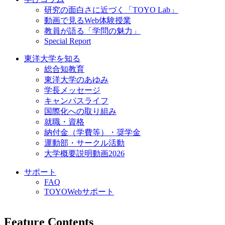
研究の面白さに近づく「TOYO Lab」
動画で見るWeb体験授業
教員が語る「学問の魅力」
Special Report
東洋大学を知る
総合知教育
東洋大学のあゆみ
学長メッセージ
キャンパスライフ
国際化への取り組み
就職・資格
納付金（学費等）・奨学金
運動部・サークル活動
大学概要説明動画2026
サポート
FAQ
TOYOWebサポート
Feature Contents