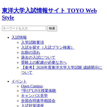
東洋大学入試情報サイト TOYO Web
Style
検索
入試情報
入学試験要項
入試を探す（入試プラン検索）
出願の流れ
過去の入試について
受験上の配慮が必要な方へ
【参考】2026年度東洋大学入学試験 成績開示に
ついて
イベント
Open Campus
“学び”LIVE授業体験
キャンパス見学
全国合同進学相談会
入試対策講座