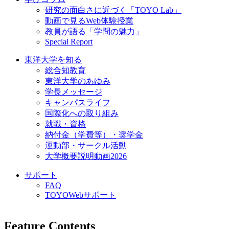
研究の面白さに近づく「TOYO Lab」
動画で見るWeb体験授業
教員が語る「学問の魅力」
Special Report
東洋大学を知る
総合知教育
東洋大学のあゆみ
学長メッセージ
キャンパスライフ
国際化への取り組み
就職・資格
納付金（学費等）・奨学金
運動部・サークル活動
大学概要説明動画2026
サポート
FAQ
TOYOWebサポート
Feature Contents