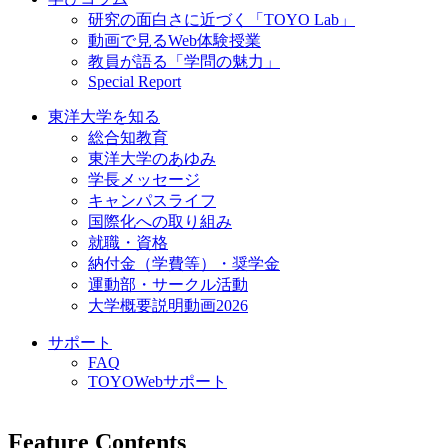
研究の面白さに近づく「TOYO Lab」
動画で見るWeb体験授業
教員が語る「学問の魅力」
Special Report
東洋大学を知る
総合知教育
東洋大学のあゆみ
学長メッセージ
キャンパスライフ
国際化への取り組み
就職・資格
納付金（学費等）・奨学金
運動部・サークル活動
大学概要説明動画2026
サポート
FAQ
TOYOWebサポート
Feature Contents