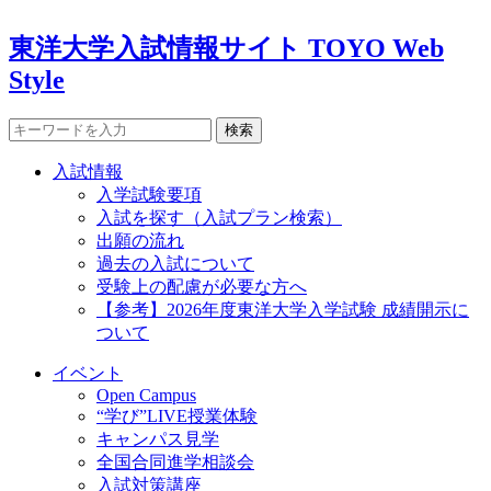
東洋大学入試情報サイト TOYO Web
Style
検索
入試情報
入学試験要項
入試を探す（入試プラン検索）
出願の流れ
過去の入試について
受験上の配慮が必要な方へ
【参考】2026年度東洋大学入学試験 成績開示に
ついて
イベント
Open Campus
“学び”LIVE授業体験
キャンパス見学
全国合同進学相談会
入試対策講座