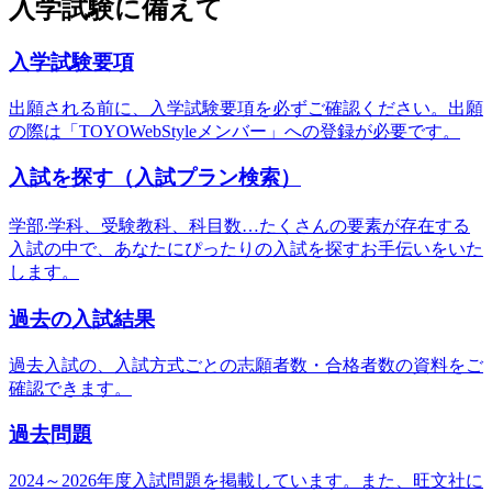
入学試験に備えて
入学試験要項
出願される前に、⼊学試験要項を必ずご確認ください。出願
の際は「TOYOWebStyleメンバー」への登録が必要です。
入試を探す（入試プラン検索）
学部‧学科、受験教科、科⽬数…たくさんの要素が存在する
⼊試の中で、あなたにぴったりの⼊試を探すお⼿伝いをいた
します。
過去の入試結果
過去入試の、入試方式ごとの志願者数・合格者数の資料をご
確認できます。
過去問題
2024～2026年度入試問題を掲載しています。また、旺文社に