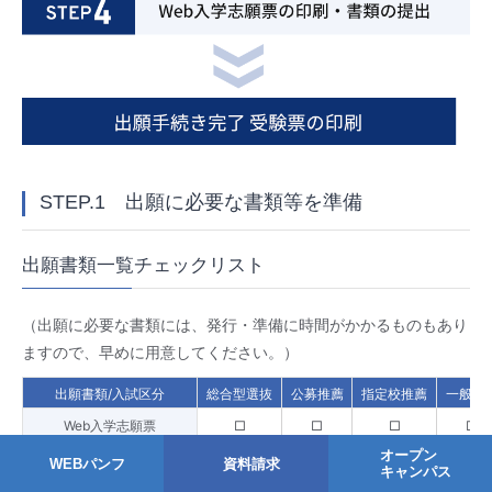
STEP.1 出願に必要な書類等を準備
出願書類一覧チェックリスト
（出願に必要な書類には、発行・準備に時間がかかるものもあり
ますので、早めに用意してください。）
出願書類/入試区分
総合型選抜
公募推薦
指定校推薦
一般選
Web入学志願票
□
□
□
□
オープン
調査書
□
□
□
□
WEBパンフ
資料請求
キャンパス