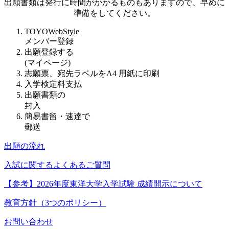
出願書類は発行に時間がかかるものもありますので、早めに
準備をしてください。
TOYOWebStyle
メンバー登録
出願登録する
(マイページ)
志願票、宛先ラベルをA4 用紙に印刷
入学検定料支払
出願書類の
封入
簡易書留・速達で
郵送
出願の流れ
入試に関するよくあるご質問
【参考】2026年度東洋大学入学試験 成績開示について
教育方針（3つのポリシー）
お問い合わせ