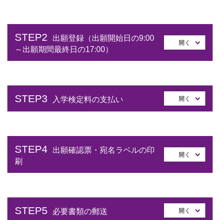
STEP2
出願登録（出願開始日の9:00
開く
～出願期間最終日の17:00）
STEP3
開く
入学検定料の支払い
STEP4
出願確認票・宛名ラベルの印
開く
刷
STEP5
開く
必要書類の郵送